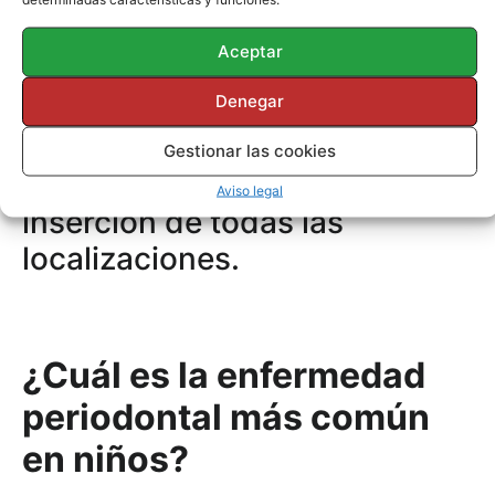
periodontitis crónica en un
adolescente o joven
, este
Aceptar
método de diagnóstico es
Denegar
más fiable. En cambio, en el
screening rutinario no se
Gestionar las cookies
registra la pérdida de
Aviso legal
inserción de todas las
localizaciones.
¿Cuál es la enfermedad
periodontal más común
en niños?