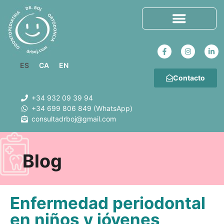
ES
CA
EN
Contacto
+34 932 09 39 94
+34 699 806 849 (WhatsApp)
consultadrboj@gmail.com
Blog
Enfermedad periodontal
en niños y jóvenes